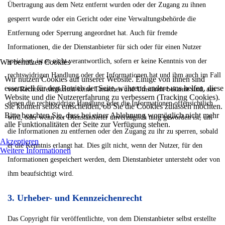
Übertragung aus dem Netz entfernt wurden oder der Zugang zu ihnen
gesperrt wurde oder ein Gericht oder eine Verwaltungsbehörde die
Entfernung oder Sperrung angeordnet hat. Auch für fremde
Informationen, die der Dienstanbieter für sich oder für einen Nutzer
speichert, ist er nicht verantwortlich, sofern er keine Kenntnis von der
Wir benutzen Cookies
rechtswidrigen Handlung oder der Informationen hat und ihm auch im Fall
Wir nutzen Cookies auf unserer Website. Einige von ihnen sind
essenziell für den Betrieb der Seite, während andere uns helfen, diese
von Rechtsstreitigkeiten keine Tatsachen und Umstände bekannt sind, aus
Website und die Nutzererfahrung zu verbessern (Tracking Cookies).
denen die rechtswidrige Handlung oder die Informationen offensichtlich
Sie können selbst entscheiden, ob Sie die Cookies zulassen möchten.
Bitte beachten Sie, dass bei einer Ablehnung womöglich nicht mehr
wird, oder wenn der Dienstanbieter unverzüglich tätig geworden ist, um
alle Funktionalitäten der Seite zur Verfügung stehen.
die Informationen zu entfernen oder den Zugang zu ihr zu sperren, sobald
Akzeptieren
er die Kenntnis erlangt hat. Dies gilt nicht, wenn der Nutzer, für den
Weitere Informationen
Informationen gespeichert werden, dem Dienstanbieter untersteht oder von
ihm beaufsichtigt wird.
3. Urheber- und Kennzeichenrecht
Das Copyright für veröffentlichte, von dem Dienstanbieter selbst erstellte